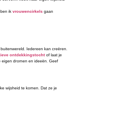
 ben ik
vrouwencirkels
gaan
e buitenwereld. Iedereen kan creëren.
tieve ontdekkingstocht
of laat je
je eigen dromen en ideeën.
Geef
jke wijsheid te komen. Dat ze je