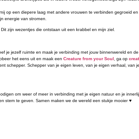
mij op een diepere laag met andere vrouwen te verbinden gegroeid en
ijn energie van stromen.
Dit zijn wezentjes die ontstaan uit een krabbel en mijn ziel.
 geef je jezelf ruimte en maak je verbinding met jouw binnenwereld en d
Probeer het eens uit en maak een
Creature from your Soul
, ga op
crea
bent schepper. Schepper van je eigen leven, van je eigen verhaal, van 
itnodigen om weer of meer in verbinding met je eigen natuur en je innerli
een stem te geven. Samen maken we de wereld een stukje mooier ♥