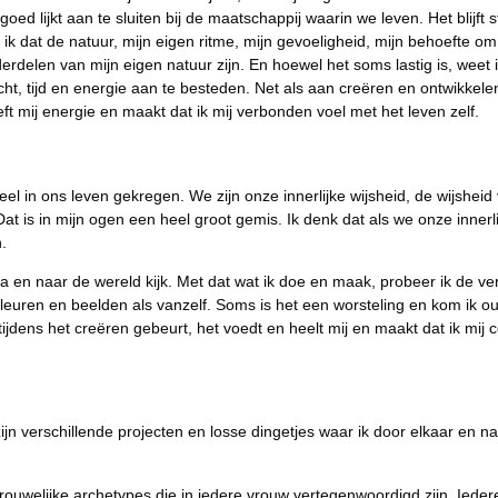
n goed lijkt aan te sluiten bij de maatschappij waarin we leven. Het blijf
ik dat de natuur, mijn eigen ritme, mijn gevoeligheid, mijn behoefte om 
erdelen van mijn eigen natuur zijn. En hoewel het soms lastig is, weet 
t, tijd en energie aan te besteden. Net als aan creëren en ontwikkelen
eft mij energie en maakt dat ik mij verbonden voel met het leven zelf.
el in ons leven gekregen. We zijn onze innerlijke wijsheid, de wijsheid
Dat is in mijn ogen een heel groot gemis. Ik denk dat als we onze innerl
.
a en naar de wereld kijk. Met dat wat ik doe en maak, probeer ik de verb
euren en beelden als vanzelf. Soms is het een worsteling en kom ik o
jdens het creëren gebeurt, het voedt en heelt mij en maakt dat ik mij c
 zijn verschillende projecten en losse dingetjes waar ik door elkaar en 
n vrouwelijke archetypes die in iedere vrouw vertegenwoordigd zijn. Iede