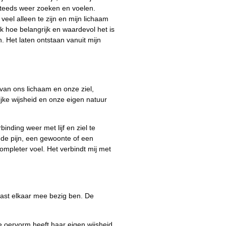
t steeds weer zoeken en voelen.
veel alleen te zijn en mijn lichaam
ik hoe belangrijk en waardevol het is
. Het laten ontstaan vanuit mijn
 van ons lichaam en onze ziel,
ijke wijsheid en onze eigen natuur
inding weer met lijf en ziel te
ude pijn, een gewoonte of een
ompleter voel. Het verbindt mij met
naast elkaar mee bezig ben. De
re oervorm heeft haar eigen wijsheid