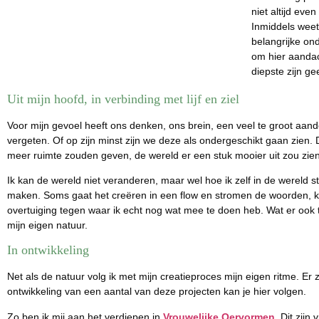
niet altijd eve
Inmiddels weet 
belangrijke ond
om hier aandach
diepste zijn ge
Uit mijn hoofd, in verbinding met lijf en ziel
Voor mijn gevoel heeft ons denken, ons brein, een veel te groot aande
vergeten. Of op zijn minst zijn we deze als ondergeschikt gaan zien. 
meer ruimte zouden geven, de wereld er een stuk mooier uit zou zien
Ik kan de wereld niet veranderen, maar wel hoe ik zelf in de wereld st
maken. Soms gaat het creëren in een flow en stromen de woorden, kl
overtuiging tegen waar ik echt nog wat mee te doen heb. Wat er ook ti
mijn eigen natuur.
In ontwikkeling
Net als de natuur volg ik met mijn creatieproces mijn eigen ritme. Er
ontwikkeling van een aantal van deze projecten kan je hier volgen.
Zo ben ik mij aan het verdiepen in
Vrouwelijke Oervormen
. Dit zij